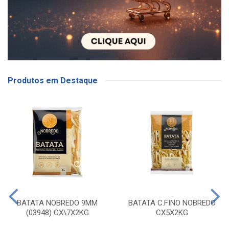
Produtos em Destaque
BATATA NOBREDO 9MM
BATATA C.FINO NOBREDO
(03948) CX\7X2KG
CX5X2KG