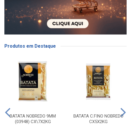
Produtos em Destaque
BATATA NOBREDO 9MM
BATATA C.FINO NOBREDO
(03948) CX\7X2KG
CX5X2KG