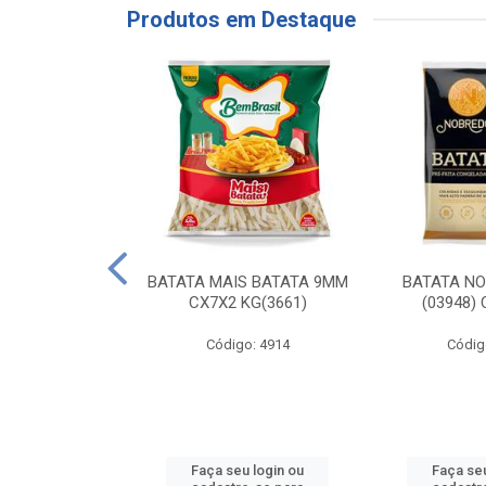
Produtos em Destaque
RE COXA COM
BATATA MAIS BATATA 9MM
BATATA N
NVELOPADA
CX7X2 KG(3661)
(03948)
GO LAR
Código: 4914
Códig
o: 20117
u login ou
Faça seu login ou
Faça seu