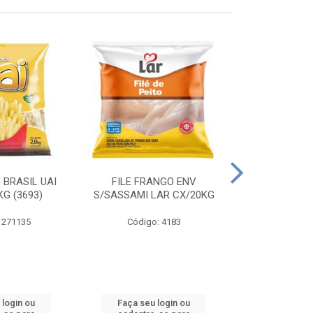
 BRASIL UAI
FILE FRANGO ENV
LINGUIÇA DE 
G (3693)
S/SASSAMI LAR CX/20KG
CX\4
 271135
Código: 4183
Código
 login ou
Faça seu login ou
Faça seu 