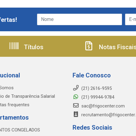
ertas!
Títulos
Notas Fiscai
tucional
Fale Conosco
Somos
(21) 2616-9595
io de Transparência Salarial
(21) 99944-9784
tas frequentes
sac@frigocenter.com
recrutamento@frigocenter
rtamentos
Redes Sociais
NTOS CONGELADOS