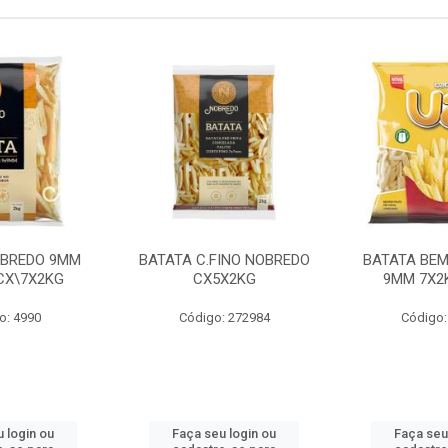
OBREDO 9MM
BATATA C.FINO NOBREDO
BATATA BEM
 CX\7X2KG
CX5X2KG
9MM 7X2K
o: 4990
Código: 272984
Código:
 login ou
Faça seu login ou
Faça seu