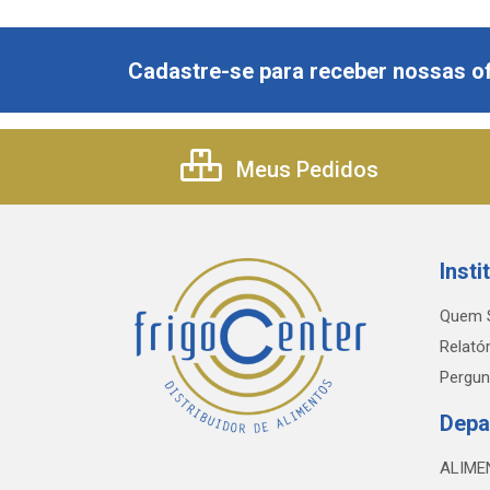
Cadastre-se para receber nossas of
Meus Pedidos
Insti
Quem 
Relatór
Pergun
Depa
ALIME