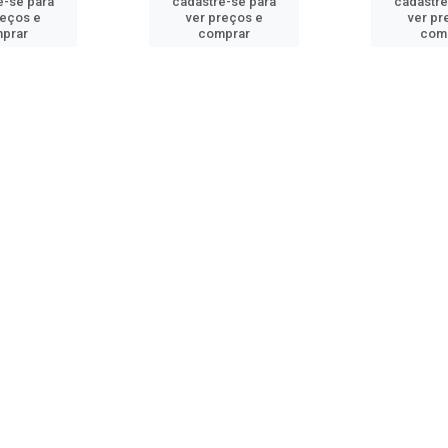
e-se para
cadastre-se para
cadastre
reços e
ver preços e
ver pr
prar
comprar
com