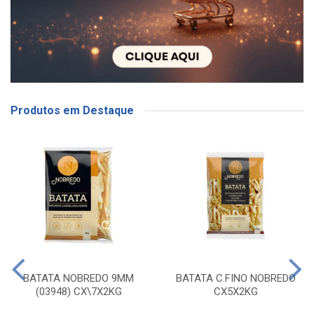
Produtos em Destaque
BATATA NOBREDO 9MM
BATATA C.FINO NOBREDO
(03948) CX\7X2KG
CX5X2KG