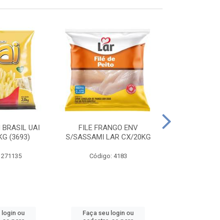
 BRASIL UAI
FILE FRANGO ENV
LINGUIÇA DE 
G (3693)
S/SASSAMI LAR CX/20KG
CX\4
 271135
Código: 4183
Código
 login ou
Faça seu login ou
Faça seu 