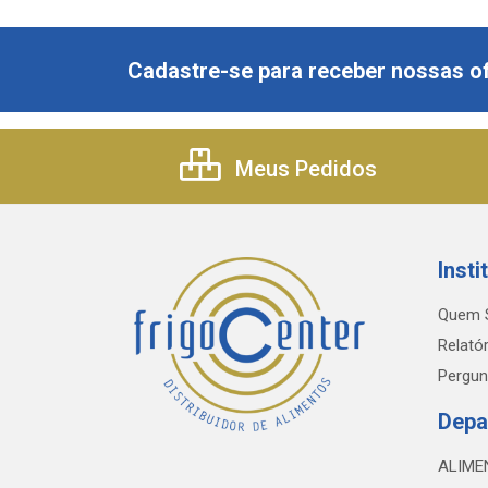
Cadastre-se para receber nossas of
Meus Pedidos
Insti
Quem 
Relatór
Pergun
Depa
ALIME