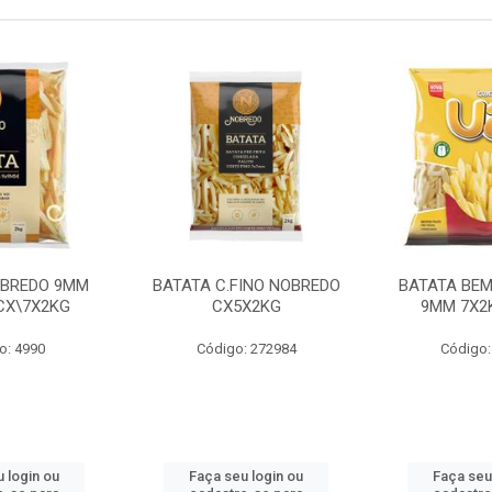
OBREDO 9MM
BATATA C.FINO NOBREDO
BATATA BEM
 CX\7X2KG
CX5X2KG
9MM 7X2K
o: 4990
Código: 272984
Código:
 login ou
Faça seu login ou
Faça seu