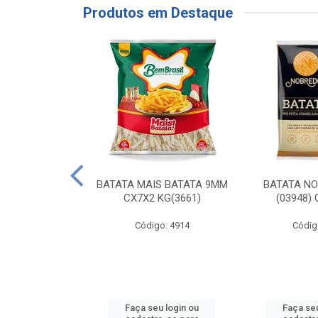
Produtos em Destaque
RE COXA COM
BATATA MAIS BATATA 9MM
BATATA N
NVELOPADA
CX7X2 KG(3661)
(03948)
GO LAR
Código: 4914
Códig
o: 20117
u login ou
Faça seu login ou
Faça seu