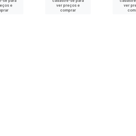
e-se para
cadastre-se para
cadastre
reços e
ver preços e
ver pr
prar
comprar
com