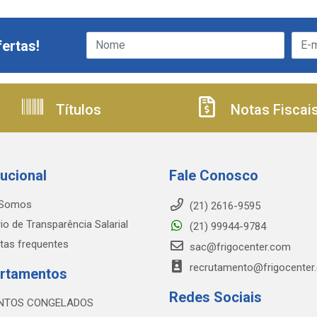
ertas!
Títulos
Notas Fiscai
tucional
Fale Conosco
Somos
(21) 2616-9595
io de Transparência Salarial
(21) 99944-9784
tas frequentes
sac@frigocenter.com
recrutamento@frigocenter
rtamentos
Redes Sociais
NTOS CONGELADOS