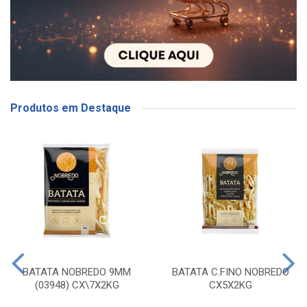
Produtos em Destaque
BATATA NOBREDO 9MM
BATATA C.FINO NOBREDO
(03948) CX\7X2KG
CX5X2KG