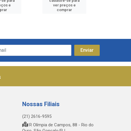
-se para
cadastre-se para
cadastre
eços e
ver preços e
ver pr
prar
comprar
comp
s
Nossas Filiais
(21) 2616-9595
R Olímpia de Campos, 88 - Rio do
Ouro, São Gonçalo/RJ