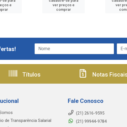
e-se para
cadastre-se para
cadastre
reços e
ver preços e
ver pr
prar
comprar
com
ertas!
Títulos
Notas Fiscai
tucional
Fale Conosco
Somos
(21) 2616-9595
io de Transparência Salarial
(21) 99944-9784