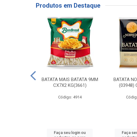
Produtos em Destaque
RE COXA COM
BATATA MAIS BATATA 9MM
BATATA N
NVELOPADA
CX7X2 KG(3661)
(03948)
GO LAR
Código: 4914
Códig
o: 20117
u login ou
Faça seu login ou
Faça seu