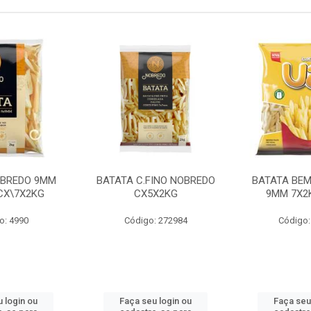
OBREDO 9MM
BATATA C.FINO NOBREDO
BATATA BEM
 CX\7X2KG
CX5X2KG
9MM 7X2K
o: 4990
Código: 272984
Código:
 login ou
Faça seu login ou
Faça seu