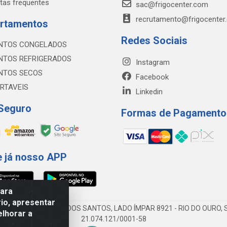
tas frequentes
sac@frigocenter.com
recrutamento@frigocenter
rtamentos
Redes Sociais
NTOS CONGELADOS
NTOS REFRIGERADOS
Instagram
NTOS SECOS
Facebook
RTAVEIS
Linkedin
 Seguro
Formas de Pagamento
e já nosso APP
para
io, apresentar
AV DA ABDIAS JOSÉ DOS SANTOS, LADO ÍMPAR 8921 - RIO DO OURO, S
elhorar a
21.074.121/0001-58