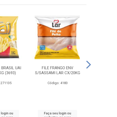
 BRASIL UAI
FILE FRANGO ENV
LINGUIÇA DE 
G (3693)
S/SASSAMI LAR CX/20KG
CX\4
 271135
Código: 4183
Código
 login ou
Faça seu login ou
Faça seu 