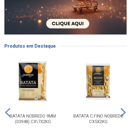
Produtos em Destaque
BATATA NOBREDO 9MM
BATATA C.FINO NOBREDO
(03948) CX\7X2KG
CX5X2KG