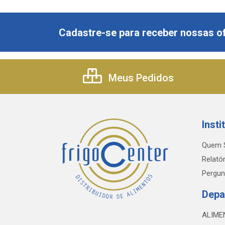
Cadastre-se para receber nossas of
Meus Pedidos
Insti
Quem 
Relatór
Pergun
Depa
ALIME