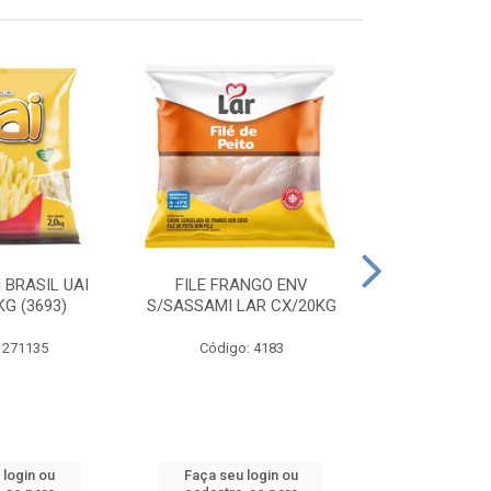
 BRASIL UAI
FILE FRANGO ENV
LINGUIÇA DE 
G (3693)
S/SASSAMI LAR CX/20KG
CX\4
 271135
Código: 4183
Código
 login ou
Faça seu login ou
Faça seu 