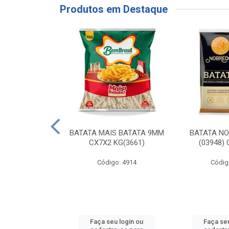
Produtos em Destaque
RE COXA COM
BATATA MAIS BATATA 9MM
BATATA N
NVELOPADA
CX7X2 KG(3661)
(03948)
GO LAR
Código: 4914
Códig
o: 20117
u login ou
Faça seu login ou
Faça seu