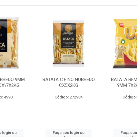
OBREDO 9MM
BATATA C.FINO NOBREDO
BATATA BEM
 CX\7X2KG
CX5X2KG
9MM 7X2K
o: 4990
Código: 272984
Código:
 login ou
Faça seu login ou
Faça seu