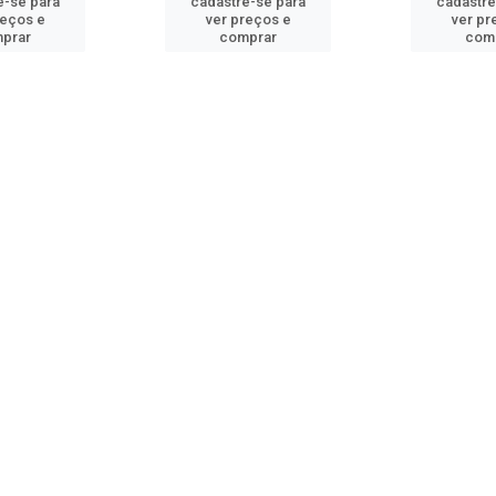
e-se para
cadastre-se para
cadastre
reços e
ver preços e
ver pr
prar
comprar
com