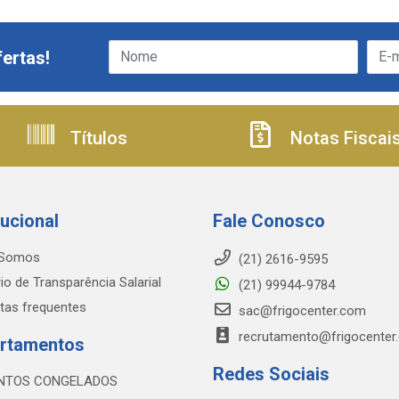
ertas!
Títulos
Notas Fiscai
tucional
Fale Conosco
Somos
(21) 2616-9595
io de Transparência Salarial
(21) 99944-9784
tas frequentes
sac@frigocenter.com
recrutamento@frigocenter
rtamentos
Redes Sociais
NTOS CONGELADOS