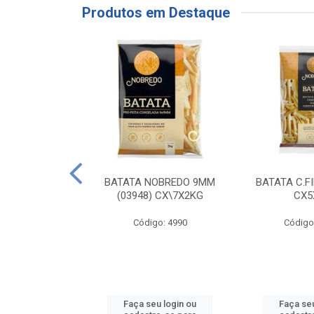
Produtos em Destaque
RE COXA COM
BATATA NOBREDO 9MM
BATATA C.F
NVELOPADA
(03948) CX\7X2KG
CX5
GO LAR
Código: 4990
Código
o: 20117
u login ou
Faça seu login ou
Faça seu