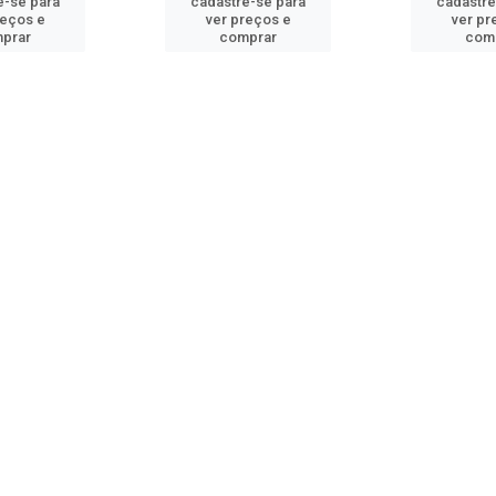
e-se para
cadastre-se para
cadastre
reços e
ver preços e
ver pr
prar
comprar
com