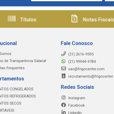
Títulos
Notas Fiscai
tucional
Fale Conosco
Somos
(21) 2616-9595
io de Transparência Salarial
(21) 99944-9784
tas frequentes
sac@frigocenter.com
recrutamento@frigocenter
rtamentos
Redes Sociais
NTOS CONGELADOS
NTOS REFRIGERADOS
Instagram
NTOS SECOS
Facebook
RTAVEIS
Linkedin