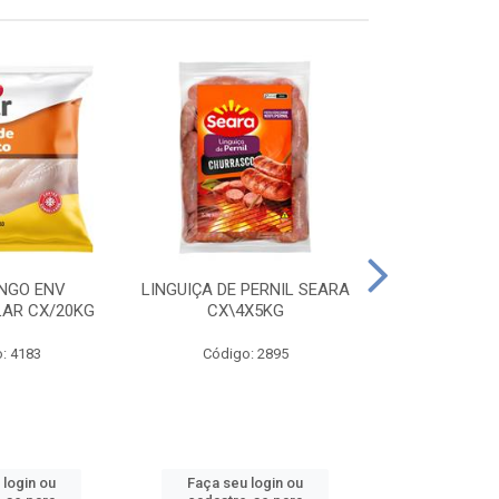
ANGO ENV
LINGUIÇA DE PERNIL SEARA
FILE FGO IND
LAR CX/20KG
CX\4X5KG
LEVO C
: 4183
Código: 2895
Código
 login ou
Faça seu login ou
Faça seu 