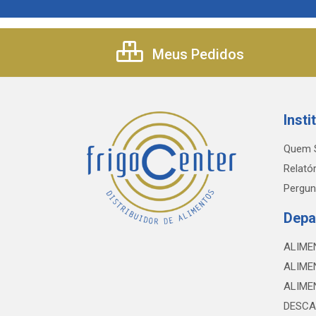
Meus Pedidos
Insti
Quem 
Relatór
Pergun
Depa
ALIME
ALIME
ALIME
DESCA