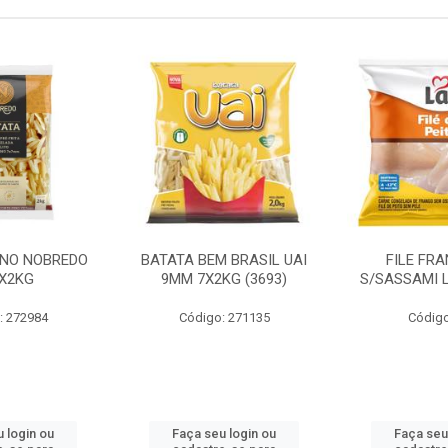
INO NOBREDO
BATATA BEM BRASIL UAI
FILE FR
X2KG
9MM 7X2KG (3693)
S/SASSAMI 
: 272984
Código: 271135
Código
 login ou
Faça seu login ou
Faça seu