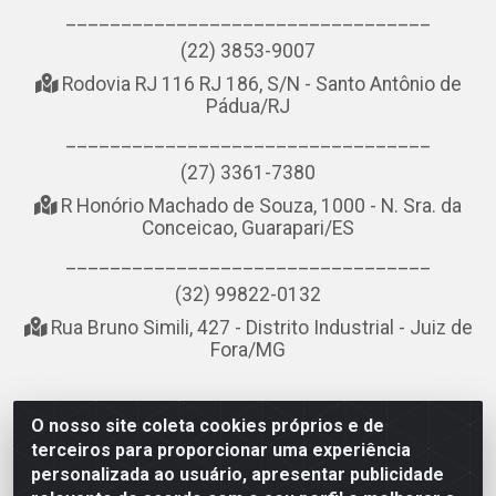
_________________________________
(22) 3853-9007
Rodovia RJ 116 RJ 186, S/N - Santo Antônio de
Pádua/RJ
_________________________________
(27) 3361-7380
R Honório Machado de Souza, 1000 - N. Sra. da
Conceicao, Guarapari/ES
_________________________________
(32) 99822-0132
Rua Bruno Simili, 427 - Distrito Industrial - Juiz de
Fora/MG
O nosso site coleta cookies próprios e de
NOBREDO COMÉRCIO E LOGÍSTICA LTDA - AV DA ABDIAS
terceiros para proporcionar uma experiência
JOSÉ DOS SANTOS, LADO ÍMPAR 8921 - RIO DO OURO, SÃO
personalizada ao usuário, apresentar publicidade
GONÇALO/RJ - CEP 24.756-151 - CNPJ 21.074.121/0001-58