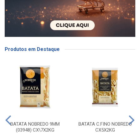
Produtos em Destaque
BATATA NOBREDO 9MM
BATATA C.FINO NOBREDO
(03948) CX\7X2KG
CX5X2KG