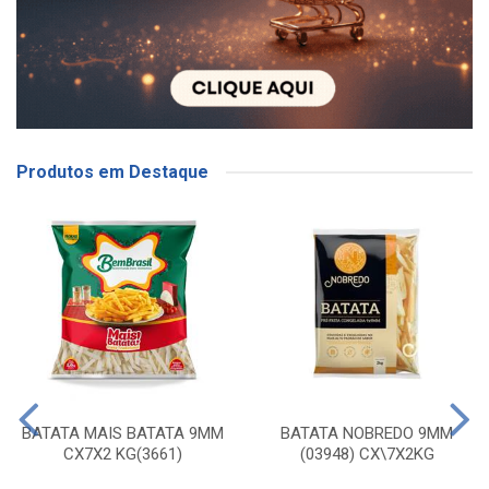
Produtos em Destaque
BATATA MAIS BATATA 9MM
BATATA NOBREDO 9MM
CX7X2 KG(3661)
(03948) CX\7X2KG