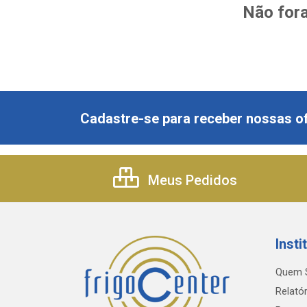
Não fora
Cadastre-se para receber nossas of
Meus Pedidos
Insti
Quem 
Relatór