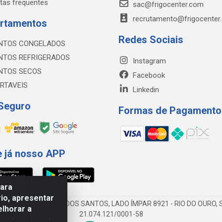
tas frequentes
sac@frigocenter.com
recrutamento@frigocenter
rtamentos
Redes Sociais
NTOS CONGELADOS
NTOS REFRIGERADOS
Instagram
NTOS SECOS
Facebook
RTAVEIS
Linkedin
 Seguro
Formas de Pagamento
e já nosso APP
para
io, apresentar
AV DA ABDIAS JOSÉ DOS SANTOS, LADO ÍMPAR 8921 - RIO DO OURO, S
elhorar a
21.074.121/0001-58