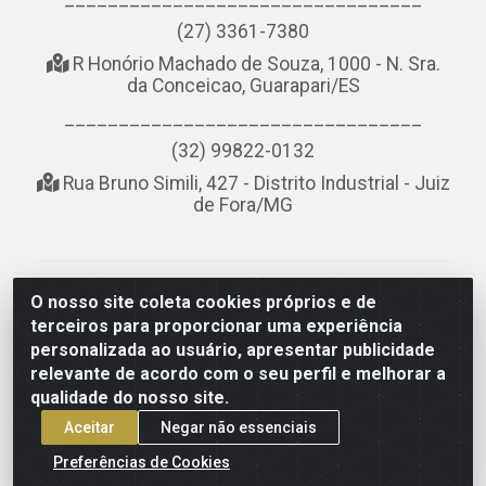
(27) 3361-7380
R Honório Machado de Souza, 1000 - N. Sra.
da Conceicao, Guarapari/ES
_________________________________
(32) 99822-0132
Rua Bruno Simili, 427 - Distrito Industrial - Juiz
de Fora/MG
NOBREDO COMÉRCIO E LOGÍSTICA LTDA - AV DA
O nosso site coleta cookies próprios e de
ABDIAS JOSÉ DOS SANTOS, LADO ÍMPAR 8921 - RIO
terceiros para proporcionar uma experiência
DO OURO, SÃO GONÇALO/RJ - CEP 24.756-151 - CNPJ
personalizada ao usuário, apresentar publicidade
21.074.121/0001-58
relevante de acordo com o seu perfil e melhorar a
qualidade do nosso site.
Aceitar
Negar não essenciais
Preferências de Cookies