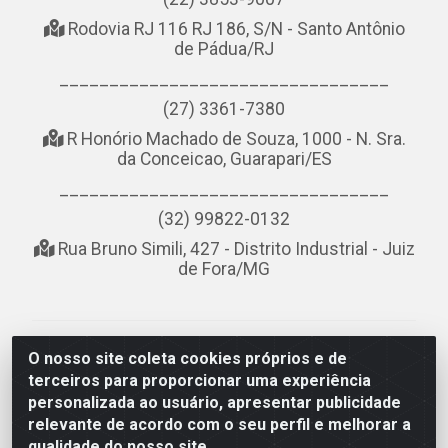
Rodovia RJ 116 RJ 186, S/N - Santo Antônio
de Pádua/RJ
_________________________________
(27) 3361-7380
R Honório Machado de Souza, 1000 - N. Sra.
da Conceicao, Guarapari/ES
_________________________________
(32) 99822-0132
Rua Bruno Simili, 427 - Distrito Industrial - Juiz
de Fora/MG
NOBREDO COMÉRCIO E LOGÍSTICA LTDA - AV DA
O nosso site coleta cookies próprios e de
ABDIAS JOSÉ DOS SANTOS, LADO ÍMPAR 8921 - RIO
terceiros para proporcionar uma experiência
DO OURO, SÃO GONÇALO/RJ - CEP 24.756-151 - CNPJ
personalizada ao usuário, apresentar publicidade
21.074.121/0001-58
relevante de acordo com o seu perfil e melhorar a
qualidade do nosso site.