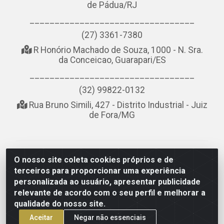
de Pádua/RJ
_________________________________
(27) 3361-7380
R Honório Machado de Souza, 1000 - N. Sra.
da Conceicao, Guarapari/ES
_________________________________
(32) 99822-0132
Rua Bruno Simili, 427 - Distrito Industrial - Juiz
de Fora/MG
NOBREDO COMÉRCIO E LOGÍSTICA LTDA - AV DA
O nosso site coleta cookies próprios e de
ABDIAS JOSÉ DOS SANTOS, LADO ÍMPAR 8921 - RIO
terceiros para proporcionar uma experiência
DO OURO, SÃO GONÇALO/RJ - CEP 24.756-151 - CNPJ
personalizada ao usuário, apresentar publicidade
21.074.121/0001-58
relevante de acordo com o seu perfil e melhorar a
qualidade do nosso site.
Aceitar
Negar não essenciais