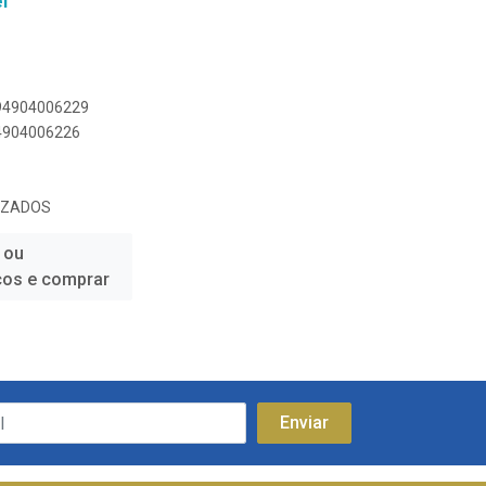
l
894904006229
94904006226
IZADOS
 ou
ços e comprar