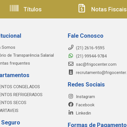
Títulos
Notas Fiscais
itucional
Fale Conosco
 Somos
(21) 2616-9595
ório de Transparência Salarial
(21) 99944-9784
ntas frequentes
sac@frigocenter.com
recrutamento@frigocenter
artamentos
Redes Sociais
ENTOS CONGELADOS
ENTOS REFRIGERADOS
Instagram
ENTOS SECOS
Facebook
ARTAVEIS
Linkedin
e Seguro
Formas de Pagamento