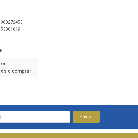
890002724531
2453001019
E
 ou
ços e comprar