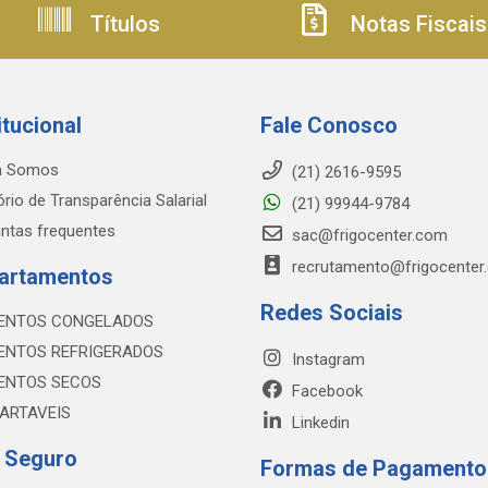
Títulos
Notas Fiscais
itucional
Fale Conosco
 Somos
(21) 2616-9595
ório de Transparência Salarial
(21) 99944-9784
ntas frequentes
sac@frigocenter.com
recrutamento@frigocenter
artamentos
Redes Sociais
ENTOS CONGELADOS
ENTOS REFRIGERADOS
Instagram
ENTOS SECOS
Facebook
ARTAVEIS
Linkedin
e Seguro
Formas de Pagamento