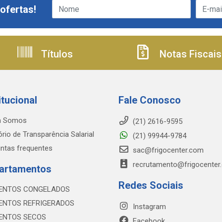
ofertas!
Títulos
Notas Fiscais
itucional
Fale Conosco
 Somos
(21) 2616-9595
ório de Transparência Salarial
(21) 99944-9784
ntas frequentes
sac@frigocenter.com
recrutamento@frigocenter
artamentos
Redes Sociais
ENTOS CONGELADOS
ENTOS REFRIGERADOS
Instagram
ENTOS SECOS
Facebook