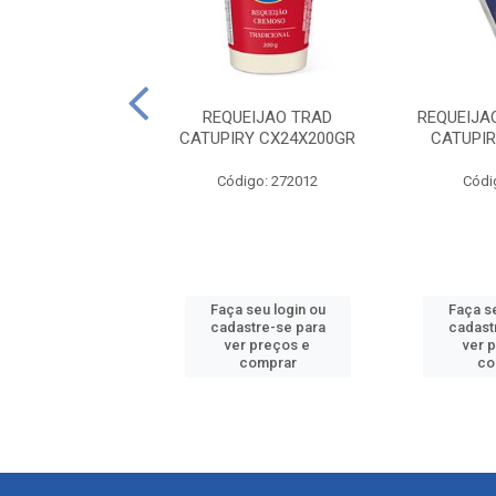
EIJAO LIGHT
REQUEIJAO TRAD
REQUEIJA
IRY 24X200GR
CATUPIRY CX24X200GR
CATUPIR
digo: 272041
Código: 272012
Códi
 seu login ou
Faça seu login ou
Faça se
astre-se para
cadastre-se para
cadast
er preços e
ver preços e
ver 
comprar
comprar
co