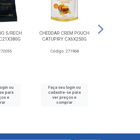
JO S/RECH
CHEDDAR CREM POUCH
REQUEIJAO 
C21X380G
CATUPIRY CX6X250G
CATUPIRY 24
272055
Código: 271968
Código: 272
login ou
Faça seu login ou
Faça seu log
se para
cadastre-se para
cadastre-se 
ços e
ver preços e
ver preços
rar
comprar
comprar