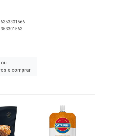
896353301566
96353301563
 ou
ços e comprar