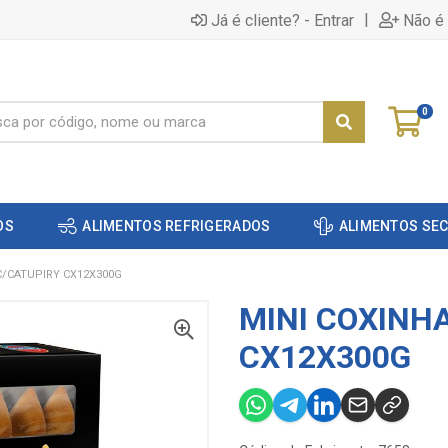
|
Já é cliente? - Entrar
Não é 
0
OS
ALIMENTOS REFRIGERADOS
ALIMENTOS SE
C/CATUPIRY CX12X300G
MINI COXINH
CX12X300G