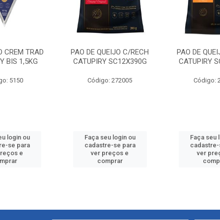
O CREM TRAD
PAO DE QUEIJO C/RECH
PAO DE QUEI
Y BIS 1,5KG
CATUPIRY SC12X390G
CATUPIRY S
go: 5150
Código: 272005
Código: 
u login ou
Faça seu login ou
Faça seu 
re-se para
cadastre-se para
cadastre-
preços e
ver preços e
ver pre
mprar
comprar
comp