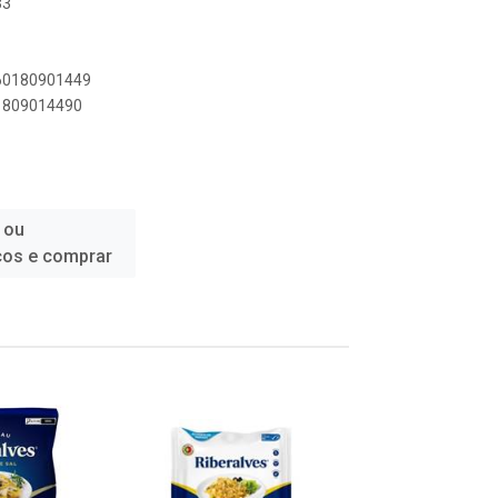
33
560180901449
01809014490
 ou
ços e comprar