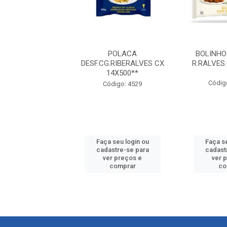
RHUA DESF.CG.R
POLACA
BOLINHO
 CX 18X400GR
DESF.CG.RIBERALVES CX
R.RALVES
14X500**
digo: 273373
Códig
Código: 4529
 seu login ou
Faça seu login ou
Faça se
astre-se para
cadastre-se para
cadast
er preços e
ver preços e
ver 
comprar
comprar
co