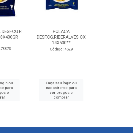
DESF.CG.R
POLACA
BOLINHO BAC
18X400GR
DESF.CG.RIBERALVES CX
R.RALVES.CX1
14X500**
273373
Código: 273
Código: 4529
login ou
Faça seu login ou
Faça seu log
se para
cadastre-se para
cadastre-se 
ços e
ver preços e
ver preços
rar
comprar
comprar