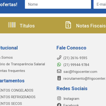
ofertas!
Títulos
Notas Fiscais
itucional
Fale Conosco
 Somos
(21) 2616-9595
ório de Transparência Salarial
(21) 99944-9784
ntas frequentes
sac@frigocenter.com
recrutamento@frigocenter
artamentos
Redes Sociais
ENTOS CONGELADOS
ENTOS REFRIGERADOS
Instagram
ENTOS SECOS
Facebook