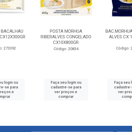
 BACALHAU
POSTA MORHUA
BAC.MORHUA 
.CX12X300GR
RIBERALVES CONGELADO
ALVES CX 
CX10X800GR
o: 273392
Código: 
Código: 20834
u login ou
Faça seu login ou
Faça seu 
re-se para
cadastre-se para
cadastre-
preços e
ver preços e
ver pre
mprar
comprar
comp