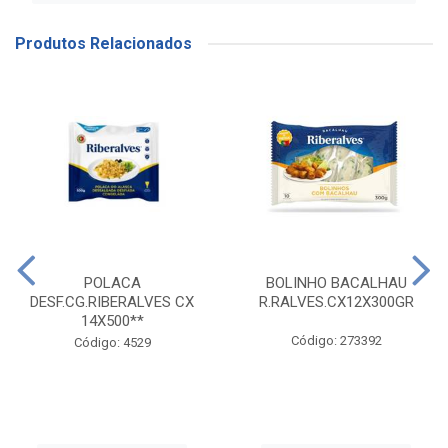
Produtos Relacionados
POLACA
BOLINHO BACALHAU
DESF.CG.RIBERALVES CX
R.RALVES.CX12X300GR
14X500**
Código: 273392
Código: 4529