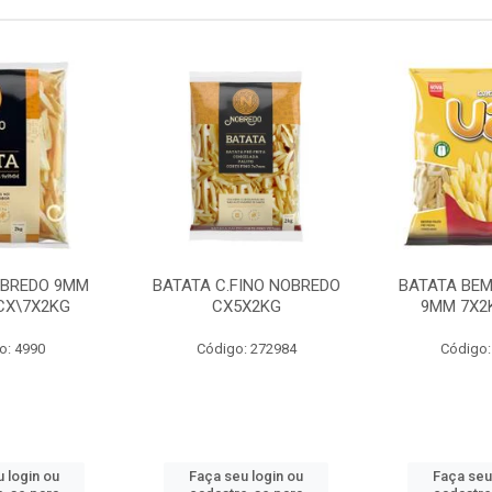
OBREDO 9MM
BATATA C.FINO NOBREDO
BATATA BEM
 CX\7X2KG
CX5X2KG
9MM 7X2K
o: 4990
Código: 272984
Código:
 login ou
Faça seu login ou
Faça seu