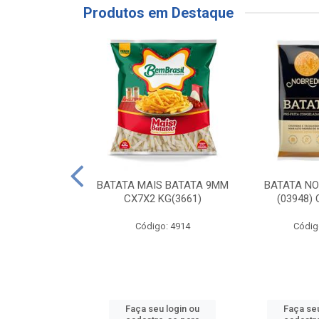
Produtos em Destaque
RE COXA COM
BATATA MAIS BATATA 9MM
BATATA N
NVELOPADA
CX7X2 KG(3661)
(03948)
GO LAR
Código: 4914
Códig
o: 20117
u login ou
Faça seu login ou
Faça seu