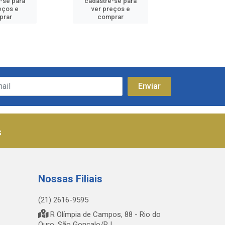
-se para
cadastre-se para
cadastre
eços e
ver preços e
ver pr
prar
comprar
comp
s
Nossas Filiais
(21) 2616-9595
R Olímpia de Campos, 88 - Rio do
Ouro, São Gonçalo/RJ