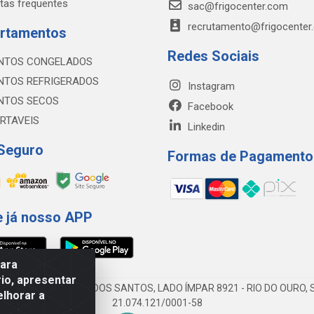
tas frequentes
sac@frigocenter.com
recrutamento@frigocenter
rtamentos
Redes Sociais
NTOS CONGELADOS
NTOS REFRIGERADOS
Instagram
NTOS SECOS
Facebook
RTAVEIS
Linkedin
 Seguro
Formas de Pagamento
e já nosso APP
para
io, apresentar
AV DA ABDIAS JOSÉ DOS SANTOS, LADO ÍMPAR 8921 - RIO DO OURO, S
elhorar a
21.074.121/0001-58