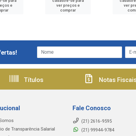
e-se para
cadastre-se para
cadastre
reços e
ver preços e
ver pr
prar
comprar
com
ertas!
Títulos
Notas Fiscai
tucional
Fale Conosco
Somos
(21) 2616-9595
io de Transparência Salarial
(21) 99944-9784