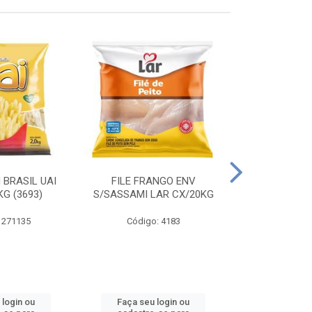
 BRASIL UAI
FILE FRANGO ENV
LINGUIÇA DE 
G (3693)
S/SASSAMI LAR CX/20KG
CX\4
 271135
Código: 4183
Código
 login ou
Faça seu login ou
Faça seu 